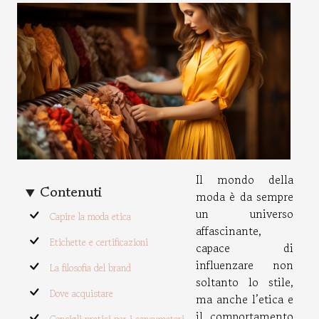
Il mondo della
Contenuti
moda è da sempre
un universo
Capire la moda etica
affascinante,
Etichette e certificazioni
capace di
influenzare non
La filosofia del brand
soltanto lo stile,
Dove acquistare
ma anche l’etica e
il comportamento